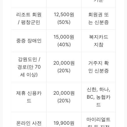
리조트 회원
12,500원
회원권 또
/ 평창군민
(50%)
는 신분증
15,000원
복지카드
중증 장애인
(40%)
지참
강원도민 /
20,000원
거주지 확
경로(만 70
(20%)
인 신분증
세 이상)
신한, 하나,
제휴 신용카
20,000원
BC, 농협카
드
(20%)
드
마이리얼트
온라인 사전
19,900원
립 등 지정