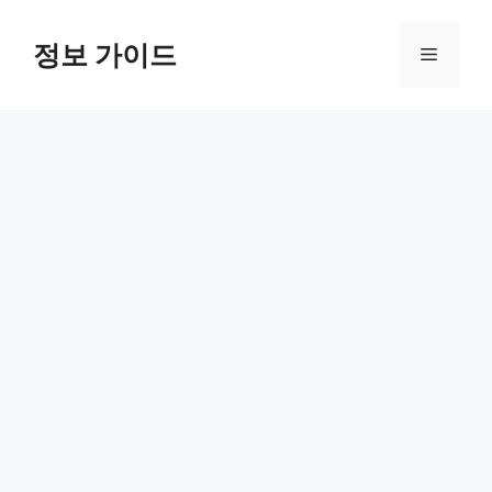
컨
텐
정보 가이드
메
츠
로
뉴
건
너
뛰
기