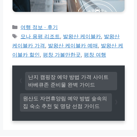
스
및
교
신
통
청
비
방
사
카
여행 정보 · 후기
법
용
테
태
총
모나 용평 리조트
,
발왕산 케이블카
,
발왕산
처
고
정
그
총
케이블카 가격
,
발왕산 케이블카 예매
,
발왕산 케
리
리
정
이블카 할인
,
평창 가볼만한곳
,
평창 여행
리:
택
시
버
난지 캠핑장 예약 방법 가격 사이트
스
바베큐존 준비물 완벽 가이드
K
T
X
원산도 자연휴양림 예약 방법 숲속의
S
집 숙소 추천 및 명당 선점 가이드
R
T
항
공
권