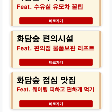
기
랑
수
유
실
화
기
담
저
숲
귀
편
유
의
모
시
차
설
꿀
리
팁
프
화
총
트
담
정
보
숲
리
관
점
함
심
편
맛
의
집
점
현
1
지
화
0
인
담