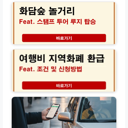
0%
추
숲
활
천
놀
용
곤
거
노
지
리
하
암
정
우
로
복!
컬
루
2
식
지
0
당
개
2
정
장
6
리
부
년
터
여
화
행
담
비
채
지
고
예
역
유
약
화
가
까
폐
피
지
환
해
완
급
지
벽
조
원
코
건
금