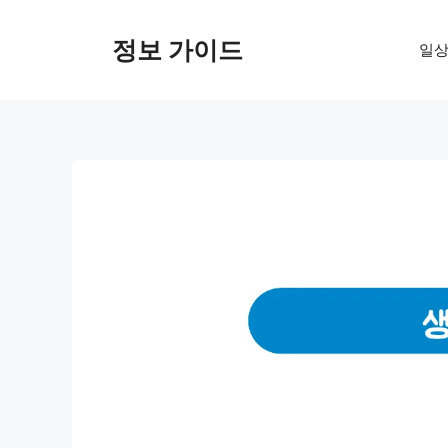
컨
텐
정보 가이드
일상
츠
로
건
너
뛰
기