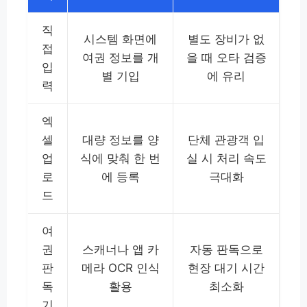
직
시스템 화면에
별도 장비가 없
접
여권 정보를 개
을 때 오타 검증
입
별 기입
에 유리
력
엑
셀
대량 정보를 양
단체 관광객 입
업
식에 맞춰 한 번
실 시 처리 속도
로
에 등록
극대화
드
여
권
스캐너나 앱 카
자동 판독으로
판
메라 OCR 인식
현장 대기 시간
독
활용
최소화
기