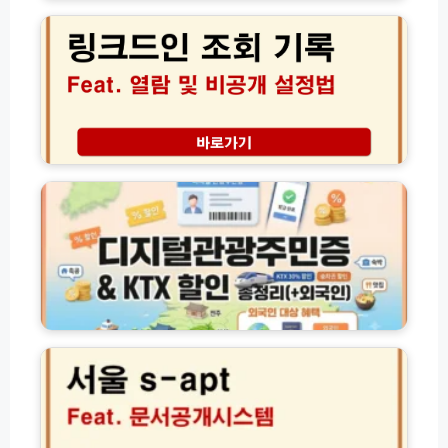
크
택
이
드
받
점
인
는
인
조
실
터
회
전
넷
기
가
발
록
이
급
열
디
드
방
람
지
법
및
털
비
관
공
광
개
주
설
민
정
증
법
발
서
급
울
및
S
K
-
T
a
X
p
할
t