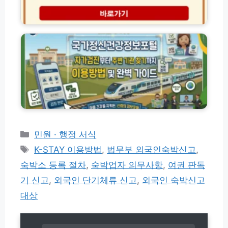
인
문
총
서
국
정
공
가
리
개
정
(+외
시
신
국
스
건
인)
템
강
조
정
회
보
바
포
로
털
가
이
기
용
카
민원 · 행정 서식
및
방
테
태
아
K-STAY 이용방법
,
법무부 외국인숙박신고
,
법
고
파
그
자
숙박소 등록 절차
,
숙박업자 의무사항
,
여권 판독
트
리
가
관
기 신고
,
외국인 단기체류 신고
,
외국인 숙박신고
검
리
진
대상
비
부
내
터
역
주