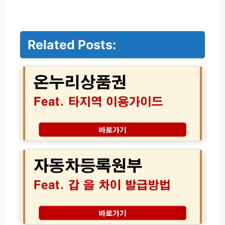
Related Posts:
온
누
리
상
품
권
타
지
역
자
전
동
국
차
어
등
디
록
서
원
나
부
할
갑
인
을
링
혜
차