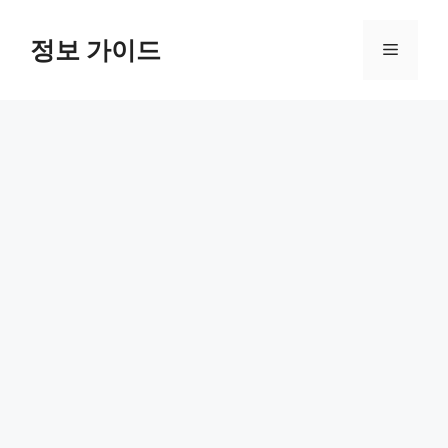
컨
텐
정보 가이드
메
츠
로
뉴
건
너
뛰
기