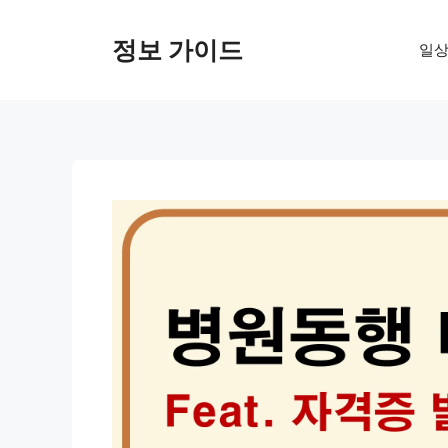
컨
텐
정보 가이드
일상
츠
로
건
너
뛰
기