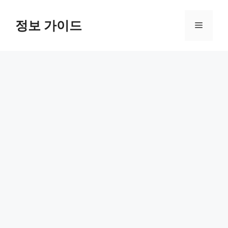
컨
텐
정보 가이드
메
츠
로
뉴
건
너
뛰
기