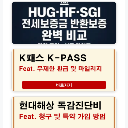
청
방
보
방
법
증
법
모
금
총
음
반
정
환
리
보
증
2
H
0
U
2
G
6
·
년
H
K
F
패
·
스
S
무
현
G
제
대
I
한
해
완
환
상
벽
급
독
비
조
감
교
건
진
및
및
단