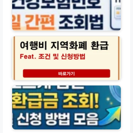
보
험
건
강
보
2
험
0
번
2
호
6
조
년
회
여
방
행
법
비
(+
지
숨
자
역
은
격
화
환
확
폐
급
인
환
금
서
급
조
발
조
회
급)
건
및
및
신
전
신
청
세