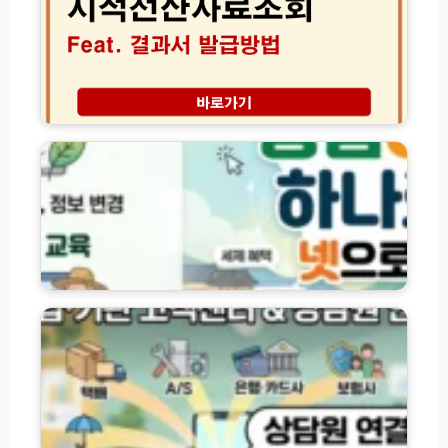
산
모
자
를
료
알
조
약
회
1
결
농
0
과
업
초
서
e
만
발
지
에
급
홈
찾
및
페
는
인
이
법
터
지
넷
바
기
확
로
업
인
가
·
방
기
기
법
│
관
경
별
영
고
체
객
등
센
대