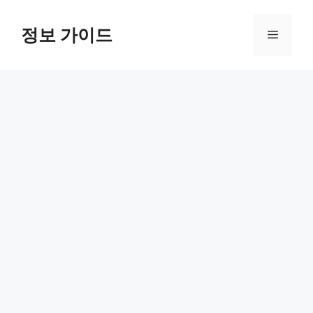
컨
텐
정보 가이드
메
츠
로
뉴
건
너
뛰
기