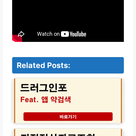
Related Posts:
드
러
그
인
포
앱
약
검
색
지
│
적
정
전
체