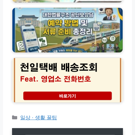
록
터
한
교
전
법
육
화
률
신
번
구
청
호
조
(w
및
공
w
상
단
w.
담
상
천
n
원
담
일
o
연
예
택
n
결
약
배
g
방
방
배
u
법
법
송
p
모
및
조
e
음
서
회
z.
류
및
g
준
전
o.
비
국
k
총
영
r)
카
일상 · 생활 꿀팁
정
업
테
리
소
고
전