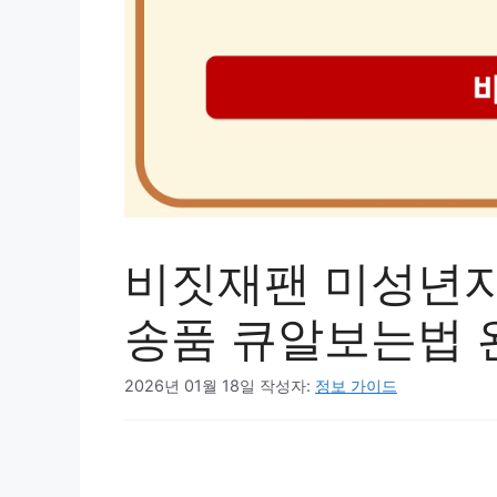
비짓재팬 미성년자
송품 큐알보는법 
2026년 01월 18일
작성자:
정보 가이드