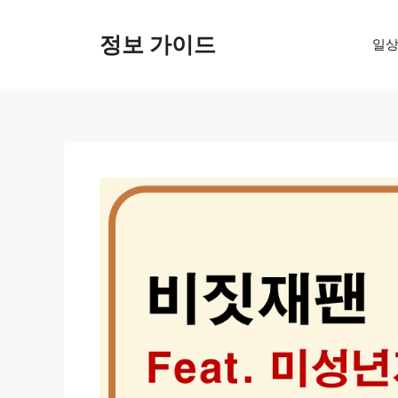
컨
텐
정보 가이드
일상
츠
로
건
너
뛰
기