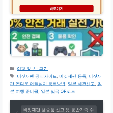
로
등
컬
록
바
식
및
로
당
해
템
정
제
홈
리
│
페
내
이
명
지
의
안
도
전
용
거
차
래
단
방
카
여행 정보 · 후기
하
법
테
태
는
비짓재팬 공식사이트
,
비짓재팬 등록
,
비짓재
(w
고
법
그
w
팬 앱다운 어플설치 등록방법
,
일본 세관신고
,
일
리
w.
본 여행 준비물
,
일본 입국 QR코드
b
a
r
o
비짓재팬 별송품 신고 뜻 동반가족 수
t