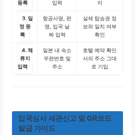
등록
입력
지
3. 일
항공사명, 편
실제 탑승권 정
정 등
명, 입국 날
보와 일치 여부
록
짜 입력
확인
4. 체
일본 내 숙소
호텔 예약 확인
류지
우편번호 및
서의 주소 그대
입력
주소
로 기입
입국심사 세관신고 및 QR코드
발급 가이드