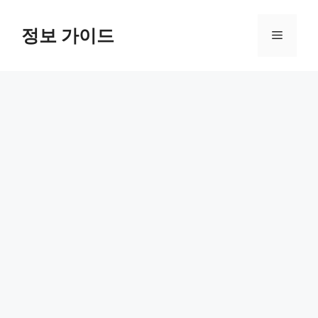
컨
텐
정보 가이드
메
츠
로
뉴
건
너
뛰
기