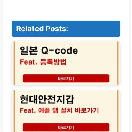
Related Posts:
일
본
Q
-
c
o
d
e
비
현
짓
대
재
안
팬
전
웹
지
등
갑
록
어
방
플
법
앱
비