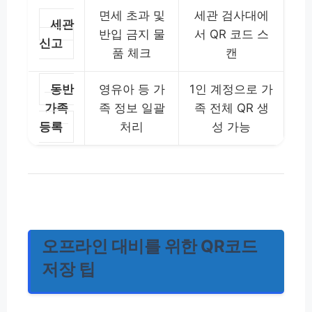
면세 초과 및
세관 검사대에
세관
반입 금지 물
서 QR 코드 스
신고
품 체크
캔
동반
영유아 등 가
1인 계정으로 가
가족
족 정보 일괄
족 전체 QR 생
등록
처리
성 가능
오프라인 대비를 위한 QR코드
저장 팁