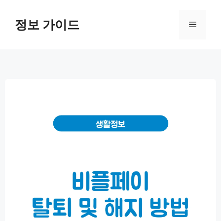
컨
텐
정보 가이드
메
츠
로
뉴
건
너
뛰
기