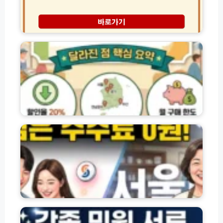
e
자
음
r
등
t
록
2
i
및
0
p
해
2
o
제
6
r
│
농
t
내
할
공
명
상
식
의
품
출
도
권
서
력
용
│
울
가
차
구
페
이
단
매
이
드
하
및
홈
는
사
페
법
용
이
방
지
법
바
주
사
로
민
용
가
등
처
기
록