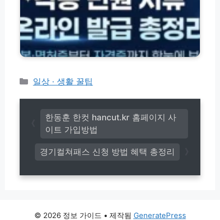
한
(h
등
도
t
본
할
t
·
인
p
면
율
s://
허
변
s
증
경
t
·
o
각
카
일상 · 생활 꿀팁
r
종
테
e.
서
고
b
류
e
리
서
한동훈 한컷 hancut.kr 홈페이지 사
p
식
이트 가입방법
l
온
e.
라
경기컬쳐패스 신청 방법 혜택 총정리
c
인
o.
발
k
급
r)
방
법
총
정
© 2026 정보 가이드
• 제작됨
GeneratePress