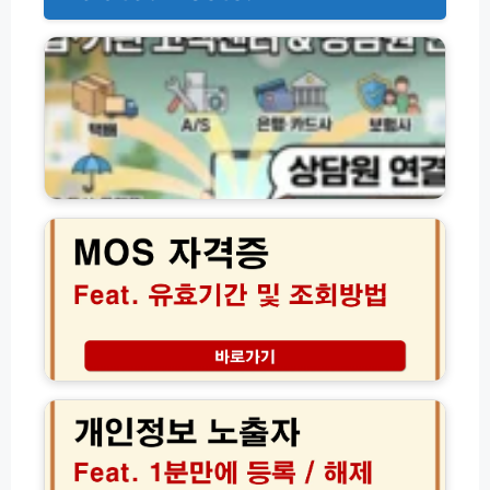
기
업
·
기
관
별
고
객
센
M
터
O
전
S
화
자
번
격
호
증
및
조
상
회
담
유
개
원
효
인
연
기
정
결
간
보
방
및
노
법
C
출
모