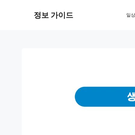
컨
텐
정보 가이드
일상
츠
로
건
너
뛰
기