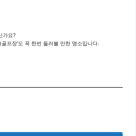
설 통합예약 시스템
👉
신가요?
골프장’도 꼭 한번 들러볼 만한 명소입니다.
장 코스·예약 정보 보기
👉