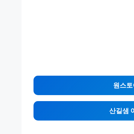
원스토
산길샘 