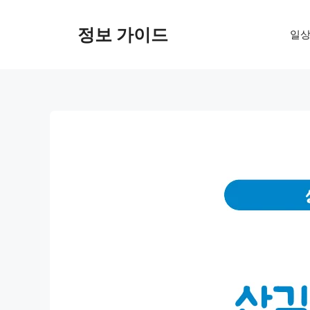
컨
텐
정보 가이드
일상
츠
로
건
너
뛰
기