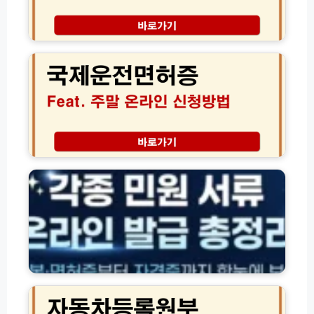
경,
1
국
0
제
0%
운
승
전
인
면
받
허
는
증
7
신
가
청
주
지
방
민
사
법
등
유
준
록
와
비
등
준
물
본
비
유
·
서
효
면
류
기
허
자
완
간
증
동
벽
연
·
차
가
장
각
등
이
(+주