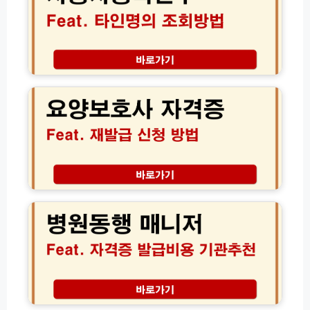
종
록
드
말
서
원
온
류
부
라
서
타
인
식
인
요
신
온
조
양
청)
라
회
보
인
│
호
발
처
사
급
분
자
방
한
격
법
차
증
총
량
재
병
정
확
발
원
리
인
급
동
및
신
행
보
청
매
험
방
니
해
법
저
지
및
자
서
온
격
류
라
증