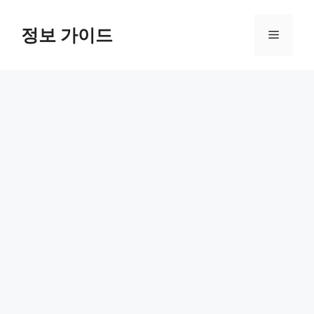
컨
텐
정보 가이드
메
츠
로
뉴
건
너
뛰
기