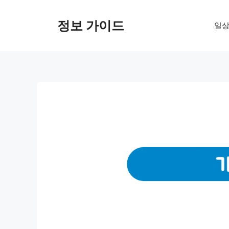
컨
텐
정보 가이드
일상
츠
로
건
너
뛰
기