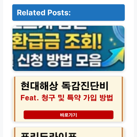
Related Posts:
숨
은
환
급
금
조
회
및
신
현
청
대
방
해
법
상
모
독
음
감
진
단
비
프
청
리
구
드
및
라