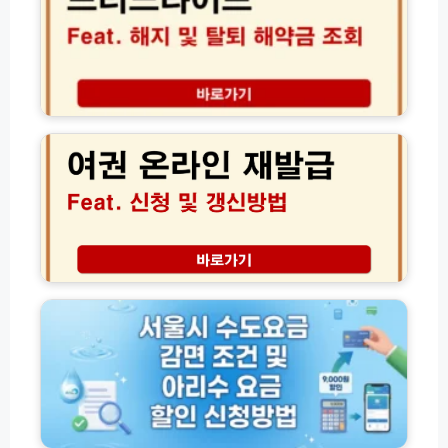
특
이
약
프
가
해
입
지
방
탈
여
법
퇴
권
│
및
온
서
해
라
류
약
인
및
환
재
실
급
발
비
금
급
중
조
신
서
복
회
청
울
보
절
│
시
장
차
국
수
팁
제
도
운
요
전
금
면
감
허
면
운
증