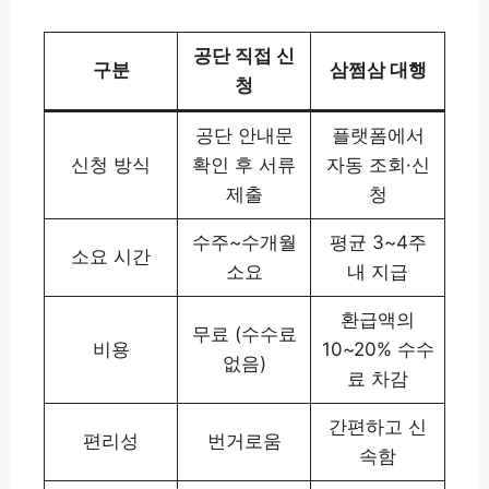
공단 직접 신
구분
삼쩜삼 대행
청
공단 안내문
플랫폼에서
신청 방식
확인 후 서류
자동 조회·신
제출
청
수주~수개월
평균 3~4주
소요 시간
소요
내 지급
환급액의
무료 (수수료
비용
10~20% 수수
없음)
료 차감
간편하고 신
편리성
번거로움
속함