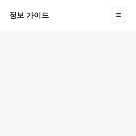
컨
텐
정보 가이드
메
츠
로
뉴
건
너
뛰
기