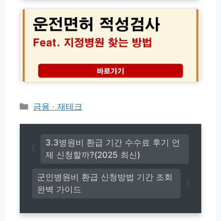
조
전
까
건
면
지
및
허
한
아
적
번
리
성
에
수
검
끝
요
사
내
금
지
는
9,
정
꿀
0
병
팁
0
원
카
금융 · 재테크
0
조
테
원
회
고
할
및
인
리
신
3.3병원비 환급 기간 수수료 후기 언
신
체
제 신청할까?(2025 최신)
청
검
방
사
군인병원비 환급 신청방법 기간 조회
법
비
완벽 가이드
용
절
약
꿀