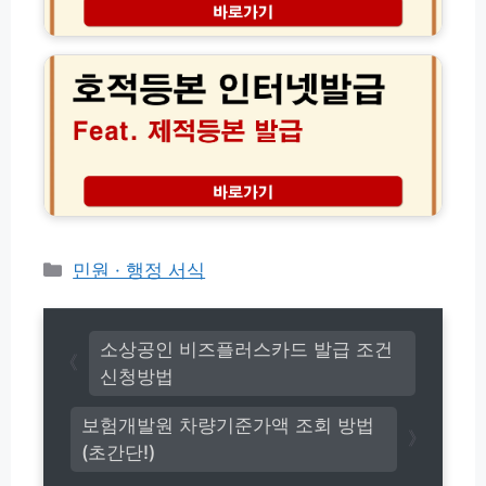
이
을
호
트
차
적
모
이
등
음
점
본
인
인
터
터
넷
넷
발
발
급
급
방
│
법
제
적
카
민원 · 행정 서식
등
테
본
고
으
리
로
소상공인 비즈플러스카드 발급 조건
집
신청방법
에
서
보험개발원 차량기준가액 조회 방법
1
(초간단!)
분
만