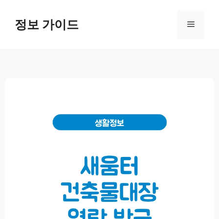
컨
텐
정보 가이드
메
츠
로
뉴
건
너
뛰
기