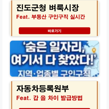
넷
군
인
신
청
발
청
벼
급
및
룩
방
등
시
법
록
장
총
방
│
지
정
법
부
역
리
(+등
동
별
록
산
·
안
구
업
하
인
종
면)
구
별
직
구
일
인
자
자
구
동
리
직
차
실
채
등
시
용
록
간
정
원
정
보
부
보
사
갑