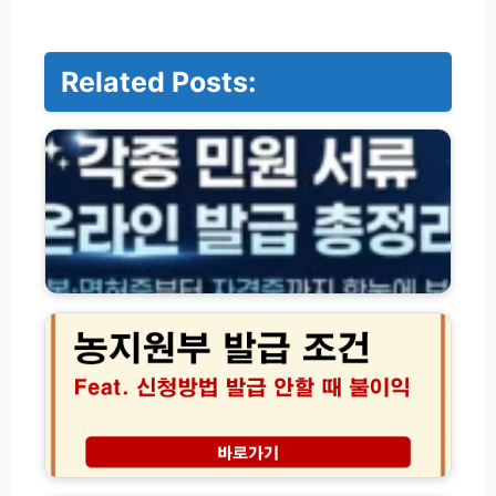
Related Posts:
주
민
등
록
등
본
·
면
허
농
증
지
·
원
각
부
종
발
서
급
류
조
서
건
식
인
진
온
터
도
라