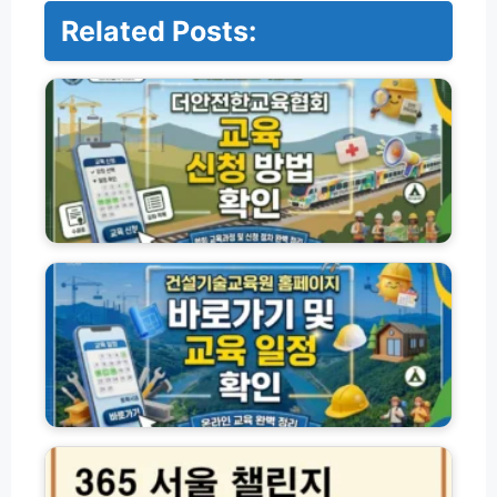
Related Posts:
더
안
전
한
교
육
협
회
교
건
육
설
신
기
청
술
홈
교
페
육
이
원
지
교
바
육
3
로
과
6
가
정
5
기
종
서
및
류