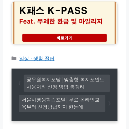
(전
가
2
체
기
6
총
│
년
정
경
K
리)
영
패
체
스
등
무
록
제
교
한
육
환
카
일상 · 생활 꿀팁
신
급
테
청
조
고
(w
건
w
리
및
공무원복지포탈│맞춤형 복지포인트
w.
마
사용처와 신청 방법 총정리
n
일
o
리
서울시평생학습포탈│무료 온라인교
n
지
g
육부터 신청방법까지 한눈에
신
u
청
p
방
e
법
z.