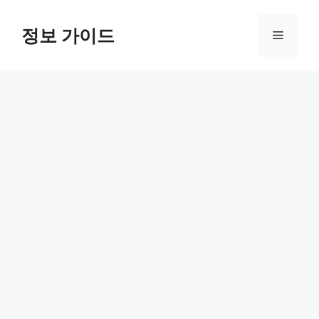
컨
텐
정보 가이드
메
츠
로
뉴
건
너
뛰
기