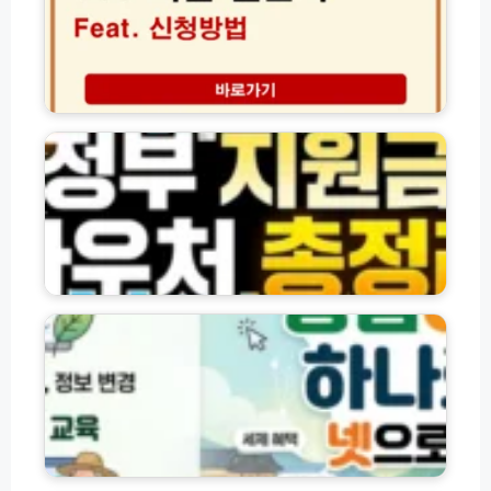
울
특
및
챌
별
2
린
교
0
지
육
2
신
정
관
6
청
부
리
년
방
지
감
최
법
원
독
신
및
금
자
트
빙
·
신
렌
고
바
청
드
미
우
핵
션
처
농
심
서
및
업
정
울
각
e
리
페
종
지
이
신
홈
혜
청
페
택
방
이
법
지
모
바
2
음
로
0