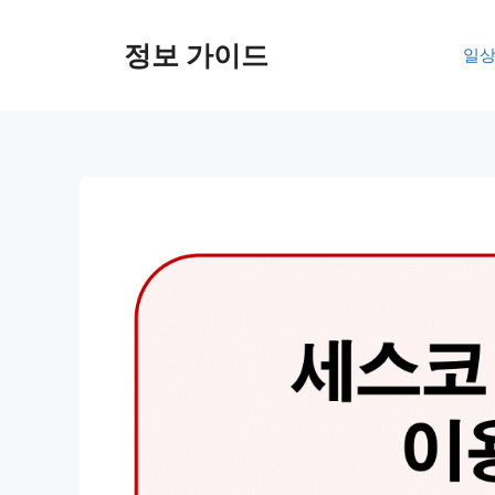
컨
텐
정보 가이드
일상
츠
로
건
너
뛰
기