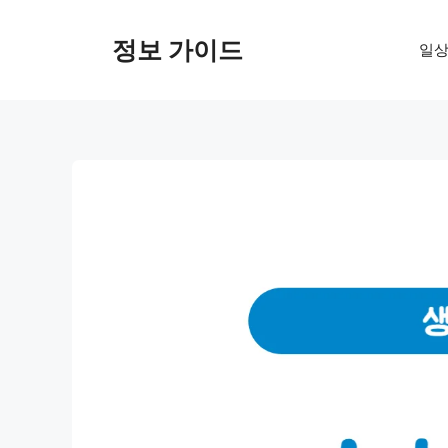
컨
텐
정보 가이드
일상
츠
로
건
너
뛰
기