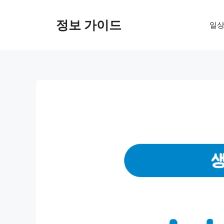
컨
텐
정보 가이드
일상
츠
로
건
너
뛰
기