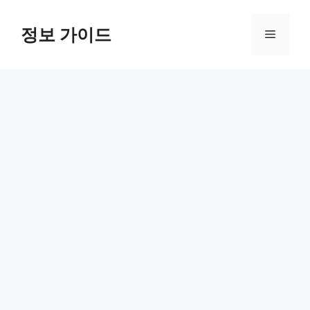
컨
텐
정보 가이드
메
츠
로
뉴
건
너
뛰
기