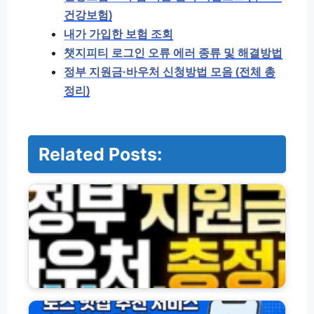
건강보험)
내가 가입한 보험 조회
챗지피티 로그인 오류 에러 종류 및 해결방법
정부 지원금·바우처 신청방법 모음 (전체 총
정리)
Related Posts:
정
부
지
원
금
·
바
우
처
토
신
스
청
맛