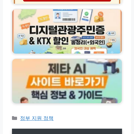
이
점
부
지
드
사
동
털
용
산
관
처
구
광
총
인
주
정
구
민
리
직
증
일
발
제
자
급
타
리
및
A
실
K
I
시
T
사
간
X
이
정
할
트
보
인
바
총
로
정
가
리
기
(+외
h
카
정부 지원 정책
국
t
테
인)
t
고
p