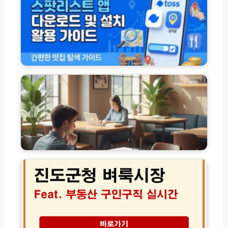
방
집
법
추
모
천
음
서
(전
비
체
스
고
총
스
유
정
팟
가
리)
리
피
스
해
트
지
앱
원
다
금
운
독
진
로
서
도
드
실
군
및
스
청
설
터
벼
치
디
룩
활
카
시
용
페
장
가
서
│
디