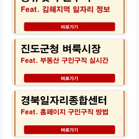
번
인
호
구
및
직
상
김
담
해
진
원
지
도
연
역
군
결
일
청
방
자
벼
법
리
룩
모
채
시
음
용
장
정
│
2
보
부
0
및
동
2
신
산
6
청
구
경
방
인
북
법
구
일
완
직
자
벽
일
리
장
가
자
종
애