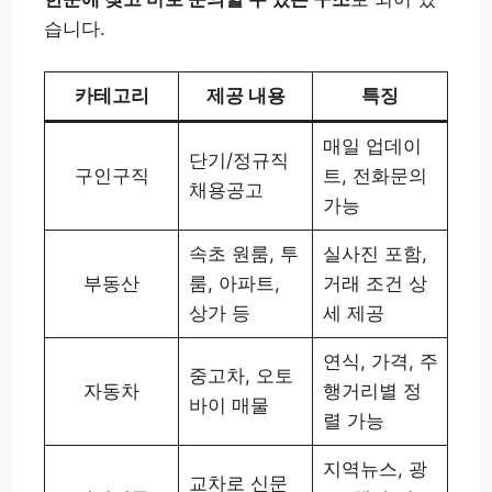
습니다.
카테고리
제공 내용
특징
매일 업데이
단기/정규직
구인구직
트, 전화문의
채용공고
가능
속초 원룸, 투
실사진 포함,
부동산
룸, 아파트,
거래 조건 상
상가 등
세 제공
연식, 가격, 주
중고차, 오토
자동차
행거리별 정
바이 매물
렬 가능
지역뉴스, 광
교차로 신문