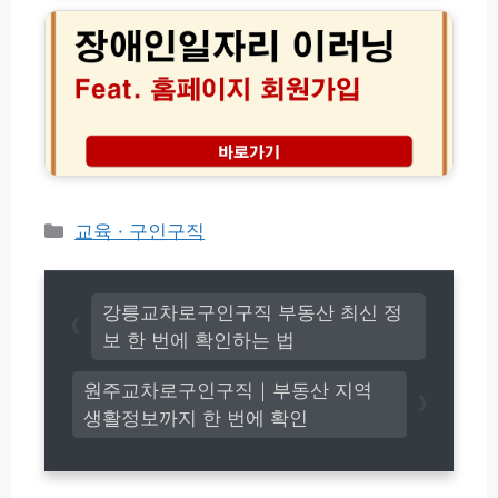
이
리
합
인
드
실
센
일
시
터
자
간
홈
리
정
페
사
보
이
업
지
이
구
러
인
닝
구
센
카
교육 · 구인구직
직
터
테
방
홈
고
법
페
리
이
강릉교차로구인구직 부동산 최신 정
지
보 한 번에 확인하는 법
회
원
원주교차로구인구직｜부동산 지역
가
생활정보까지 한 번에 확인
입
방
법
(초