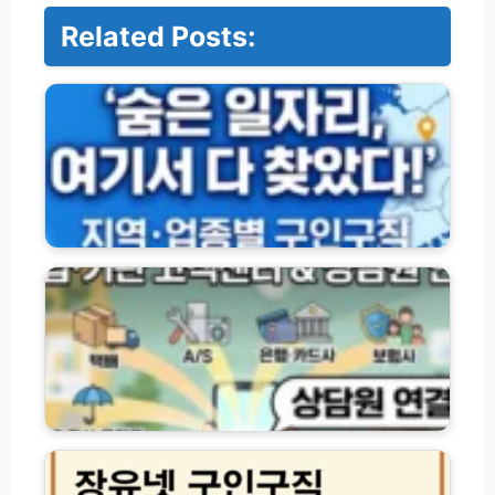
Related Posts:
지
역
별
·
업
종
별
구
인
기
구
업
직
·
채
기
용
관
정
별
보
고
사
객
이
센
장
트
터
유
모
전
넷
음
화
구