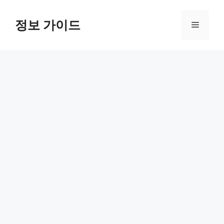
컨
텐
정보 가이드
메
츠
로
뉴
건
너
뛰
기