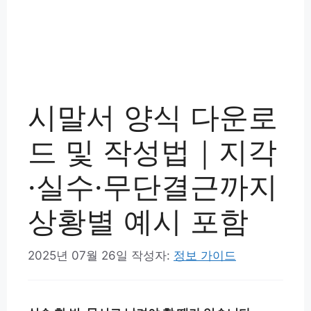
시말서 양식 다운로
드 및 작성법｜지각
·실수·무단결근까지
상황별 예시 포함
2025년 07월 26일
작성자:
정보 가이드