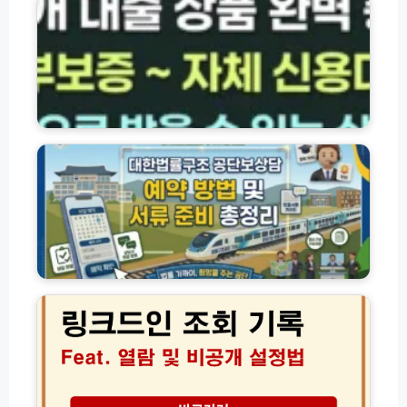
은
행
·
서
민
금
융
대
대
한
출
법
상
률
품
구
총
조
정
공
리
단
(햇
상
링
살
담
크
론
예
드
·
약
인
새
방
조
희
법
회
망
및
기
홀
서
록
씨
류