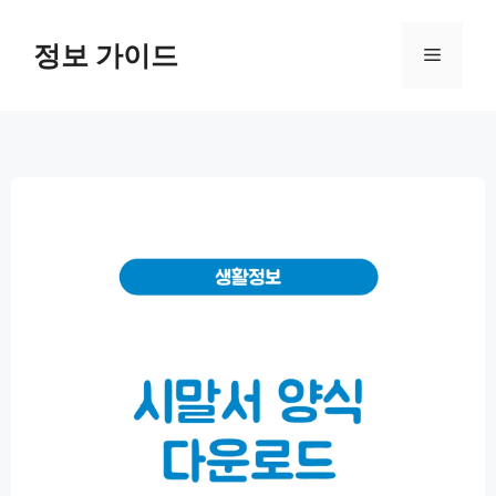
컨
텐
정보 가이드
메
츠
로
뉴
건
너
뛰
기