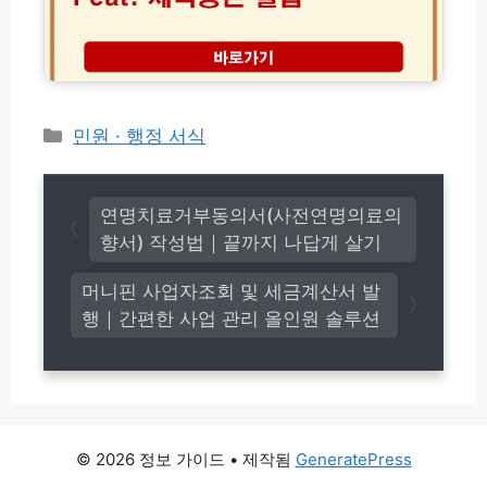
파
방
넷
트
법
발
관
모
급
리
바
│
비
일
제
내
│
적
카
민원 · 행정 서식
역
M
등
확
테
y
본
인
고
I
으
법
C
리
로
연명치료거부동의서(사전연명의료의
A
집
향서) 작성법｜끝까지 나답게 살기
무
에
료
서
머니핀 사업자조회 및 세금계산서 발
제
1
출
행｜간편한 사업 관리 올인원 솔루션
분
가
만
이
에
드
무
료
출
력
© 2026 정보 가이드
• 제작됨
GeneratePress