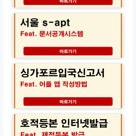
열
서
·
준
람
울
사
비
및
S
잇
총
비
-
돌
정
공
a
·
리
개
p
자
설
t
체
정
문
신
법
서
용
싱
공
대
가
개
출)
포
시
르
스
입
템
국
조
신
회
고
바
서
호
로
어
적
가
플
등
기
앱
본
및
작
인
아
성
터