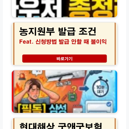
바
시
우
위
처
농
치
및
지
1
각
원
분
종
부
만
신
발
에
청
급
찾
방
조
기
법
건
모
인
삼
음
터
성
(전
넷
에
체
신
어
총
청
컨
정
및
자
리)
등
동
록
전
방
원
현
법
꺼
대
(+등
짐
해
록
원
상
안