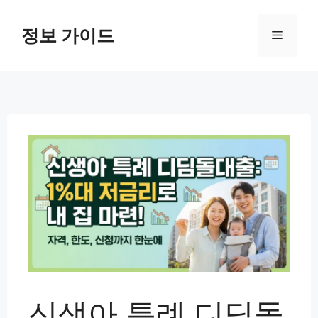
컨
텐
정보 가이드
메
츠
로
뉴
건
너
뛰
기
신생아 특례 디딤돌