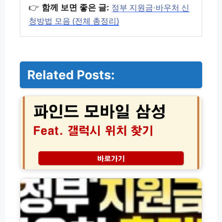
👉
함께 보면 좋은 글:
정부 지원금·바우처 신
청방법 모음 (전체 총정리)
Related Posts:
파
인
드
모
바
일
삼
성
│
정
잃
부
어
지
버
원
린
금
갤
·
럭