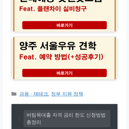
인
굿
하
과
앤
면)
자
굿
가
보
진
험
양
단
플
주
해
랜
서
결
차
울
방
이
우
법
실
유
비
견
청
학
구
예
만
약
기
방
환
법
카
금융 · 재테크
,
정부 지원 정책
급
│
테
금
아
고
│
이
내
리
와
버팀목대출 자격 금리 한도 신청방법
아
떠
총정리
이
나