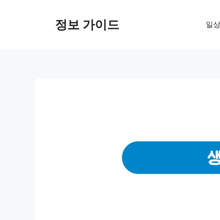
컨
텐
정보 가이드
일상
츠
로
건
너
뛰
기