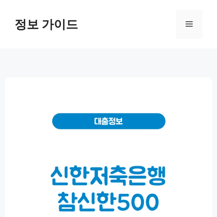
컨
텐
정보 가이드
메
츠
로
뉴
건
너
뛰
기