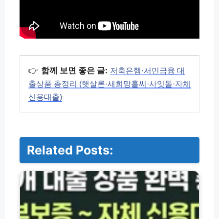
👉
함께 보면 좋은 글:
저축은행·서민금융 대
출상품 총정리 (햇살론·새희망홀씨·사잇돌·자체
신용대출)
Related Posts:
저
축
은
행
·
서
민