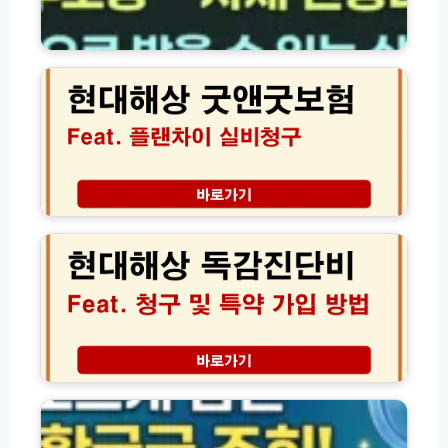
금
융
현
대
대
출
해
상
상
품
굿
총
앤
정
굿
리
보
(햇
험
현
살
플
대
론
랜
해
·
차
상
새
이
독
희
실
감
망
비
진
홀
청
단
씨
구
비
숨
·
만
청
은
사
기
구
환
잇
환
및
급
돌
급
특