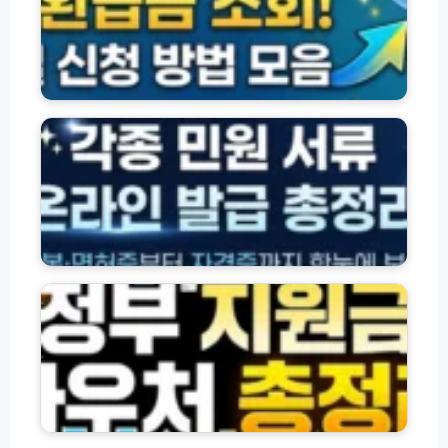
금
·
금
약
조
자
│
가
회
체
내
입
및
신
아
방
신
용
각
이
법
청
대
종
보
│
방
출)
자
험
서
법
격
료
류
모
·
낭
및
음
잔
비
실
액
막
비
·
는
중
환
설
정
복
급
계
부
보
조
지
장
회
원
팁
방
금
법
·
모
바
음
우
처
및