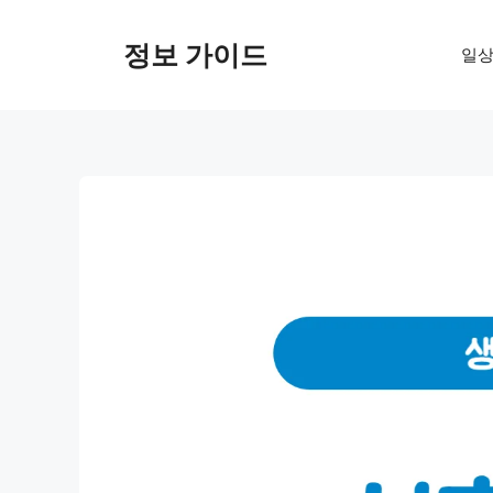
컨
텐
정보 가이드
일상
츠
로
건
너
뛰
기