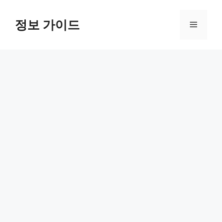
컨
텐
정보 가이드
메
츠
로
뉴
건
너
뛰
기