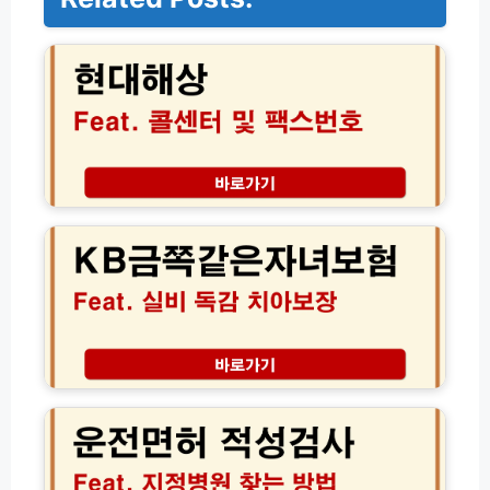
현
대
해
상
팩
스
번
호
보
K
험
B
청
금
구
쪽
방
같
법
은
및
자
콜
녀
센
보
운
타
험
전
상
실
면
담
비
허
원
독
적
영
감
성