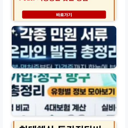
업
치
검
시
아
사
간
보
지
각
장
정
종
│
병
자
보
원
격
험
조
·
료
회
잔
다
및
액
이
신
·
어
체
환
보
트
검
급
험
성
사
조
상
공
비
회
품
비
용
방
별
결
절
법
조
약
모
회
꿀
음
·
팁
가
현
입
대
·
해
청