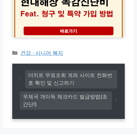
상
구
독
방
감
법
진
총
단
정
비
리
청
구
및
카
건강 · 시니어 복지
특
테
약
고
가
리
입
더치트 무료조회 계좌 사이트 전화번
방
호 확인 및 신고하기
법
│
우체국 개이득 체크카드 발급방법(초
서
간단!)
류
및
실
비
중
복