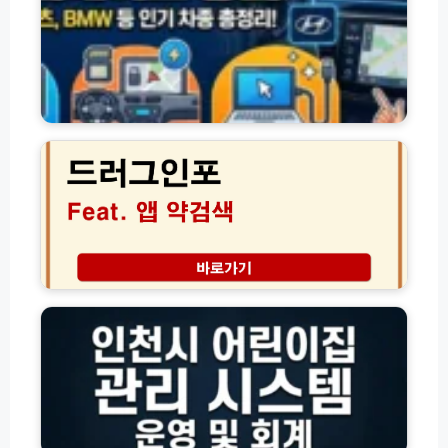
네
성
비
방
게
법
이
수
션
수
지
드
료
도
러
주
업
그
의
데
인
사
이
포
항
트
앱
유
방
약
효
법
검
기
총
색
인
간
정
│
천
완
리
정
시
벽
체
어
정
모
린
리
를
이
알
집
약
관
1
리
온