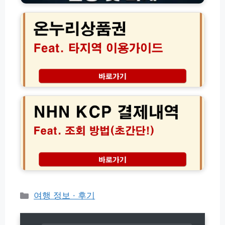
0
시
누
초
스
리
만
템
상
에
활
품
찾
용
권
는
법
타
법
및
지
모
역
엔
바
전
에
일
국
이
앱
어
치
영
디
엔
수
서
케
증
나
이
등
할
씨
록
인
피
가
혜
N
이
택
H
드
받
N
카
여행 정보 · 후기
는
K
테
실
C
고
전
P