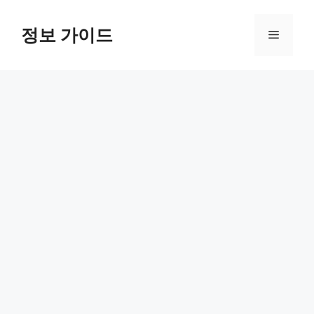
컨
텐
정보 가이드
메
츠
로
뉴
건
너
뛰
기