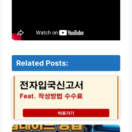
Related Posts:
대
한
민
국
전
자
입
국
신
차
고
종
서
별
작