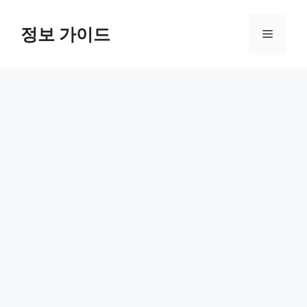
컨
텐
정보 가이드
메
츠
로
뉴
건
너
뛰
기