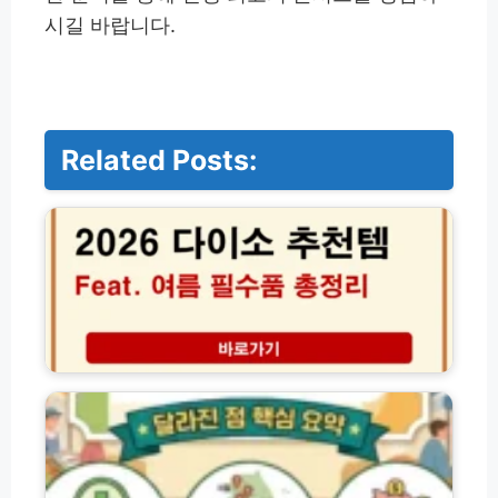
시길 바랍니다.
Related Posts:
2
0
2
6
다
이
소
추
천
2
템
0
여
2
름
6
필
농
수
할
품
상