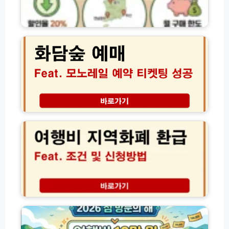
뷰
품
티
권
화
수
│
담
납
구
숲
신
매
예
상
및
매
총
사
및
정
용
화
리
방
담
법
채
2
사
모
0
용
노
2
처
레
6
한
일
년
도
예
여
할
약
행
인
│
비
율
2
지
2
변
0
역
0
경
2
화
2
6
폐
6
봄
환