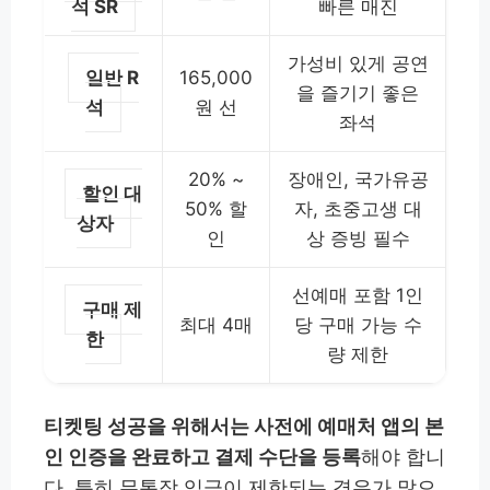
석 SR
빠른 매진
가성비 있게 공연
일반 R
165,000
을 즐기기 좋은
석
원 선
좌석
20% ~
장애인, 국가유공
할인 대
50% 할
자, 초중고생 대
상자
인
상 증빙 필수
선예매 포함 1인
구매 제
최대 4매
당 구매 가능 수
한
량 제한
티켓팅 성공을 위해서는 사전에 예매처 앱의 본
인 인증을 완료하고 결제 수단을 등록
해야 합니
다. 특히 무통장 입금이 제한되는 경우가 많으