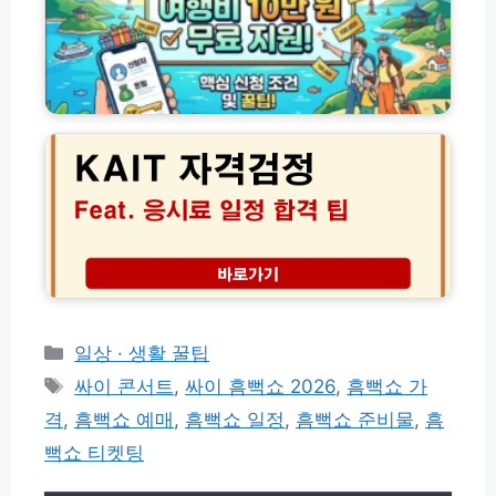
년
시
급
섬
즌
조
방
티
건
문
켓
및
의
K
팅
신
해
A
성
청
여
I
공
방
행
T
가
법
비
자
이
총
1
격
드
정
0
검
리
만
정
원
종
무
류
료
및
지
응
카
일상 · 생활 꿀팁
원
시
테
태
및
싸이 콘서트
,
싸이 흠뻑쇼 2026
,
흠뻑쇼 가
료
고
신
그
일
격
,
흠뻑쇼 예매
,
흠뻑쇼 일정
,
흠뻑쇼 준비물
,
흠
청
리
정
방
뻑쇼 티켓팅
합
법
격