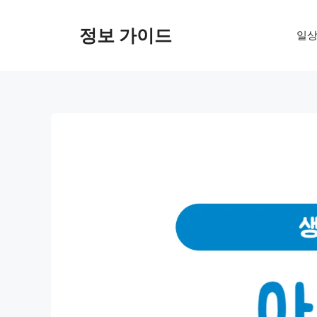
컨
텐
정보 가이드
일상
츠
로
건
너
뛰
기