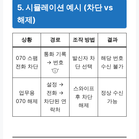
5. 시뮬레이션 예시 (차단 vs
해제)
상황
경로
조작 방법
결과
통화 기록
070 스팸
발신자 차
해당 번호
→ 번호
전화 차단
단 선택
수신 불가
‘ⓘ’
설정 →
스와이프
업무용
전화 →
정상 수신
후 차단
070 해제
차단된 연
가능
해제
락처