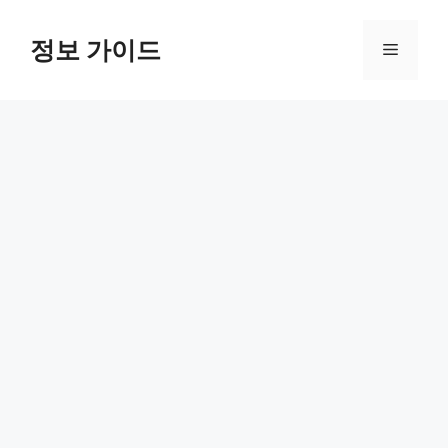
컨
텐
정보 가이드
메
츠
로
뉴
건
너
뛰
기