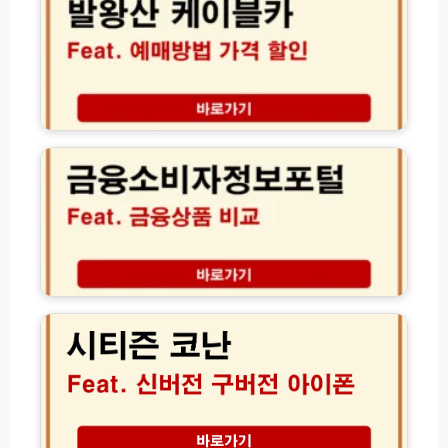
내
케
급
법
역
이
법
S
조
블
K
회
카
T
고
예
K
객
매
금
T
센
방
융
L
터
법
소
G
(P
가
비
U
G
격
자
+
사
할
정
알
조
인
보
뜰
회)
소
포
폰
요
털
총
시
시
금
정
티
간
융
리
즌
상
코
품
난
비
신
교
버
서
전
비
구