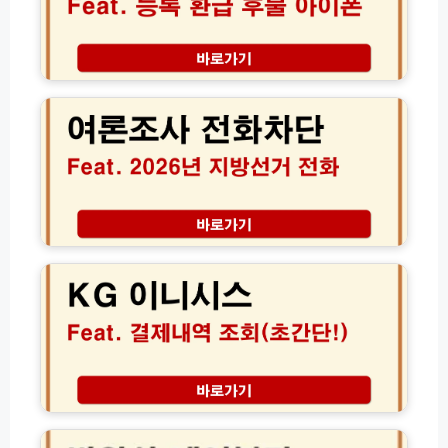
니
등
록
환
2
급
0
후
2
불
6
아
년
이
6
폰
월
│
지
2
방
K
0
선
G
2
거
케
6
여
이
년
론
지
교
조
이
통
사
니
비
전
시
무
화
스
발
제
차
결
왕
한
단
제
산
환
방