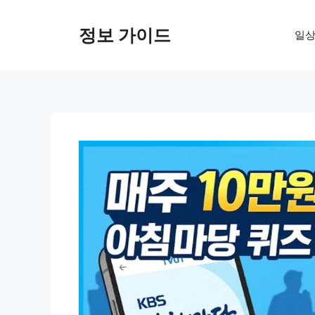
컨
텐
정보 가이드
일상
츠
로
건
너
뛰
기