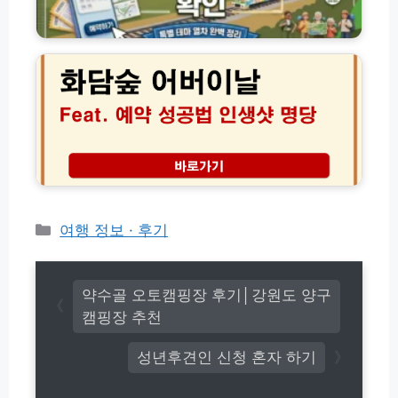
열
센
차
화
타
예
담
상
약
숲
담
하
어
원
기
버
영
운
이
업
행
날
시
정
예
간
보
약
및
성
실
공
시
법
카
여행 정보 · 후기
간
과
테
예
부
고
매
모
팁
리
님
약수골 오토캠핑장 후기│강원도 양구
총
맞
캠핑장 추천
정
춤
리
코
성년후견인 신청 혼자 하기
스
및