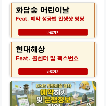
연
이
숲
결
용
어
방
방
린
법
법
이
모
및
날
음
자
예
연
약
현
휴
성
대
양
공
해
림
법
상
예
과
팩
약
아
스
꿀
이
번
팁
들
호
총
인
보
D
정
생
험
M
리
샷
청
Z
명
구
평
당
방
화
법
이
및
음
콜