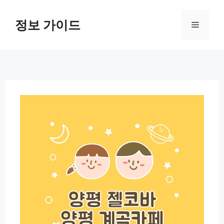
컨
텐
정보 가이드
메
츠
로
뉴
건
너
뛰
기