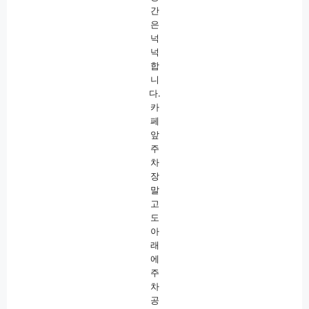
간
은
넉
넉
합
니
다.
카
페
앞
주
차
장
말
고
도
아
래
에
주
차
공