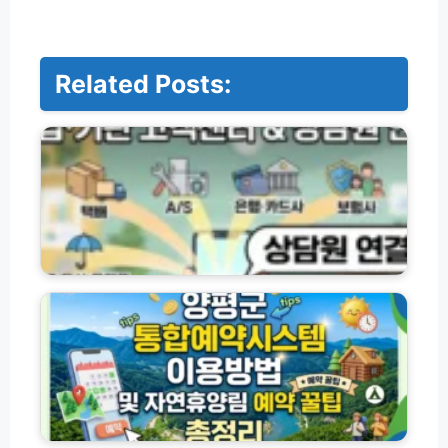
Related Posts:
기
업
·
기
관
별
고
객
센
양
터
평
전
군
화
통
번
합
호
예
및
약
상
시
담
스
화
원
템
담