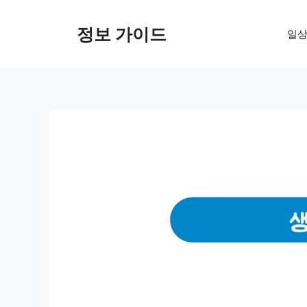
컨
텐
정보 가이드
일상
츠
로
건
너
뛰
기