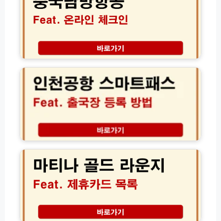
항
공
온
라
인
인
체
천
크
공
인
항
│
스
조
마
회
트
안
패
됨
스
마
해
출
티
결
국
나
하
장
골
고
등
드
명
록
라
당
이
운
좌
용
지
석
방
제
김
선
법