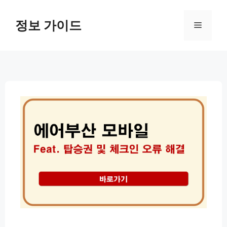
컨
텐
정보 가이드
메
츠
로
뉴
건
너
뛰
기