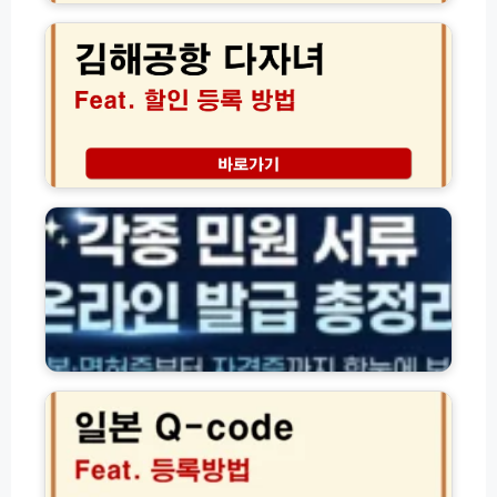
휴
해
점
카
공
하
드
항
기
목
다
록
자
및
녀
입
할
장
인
주
조
등
민
건
록
등
(2
신
록
0
청
등
2
방
본
6
법
·
최
및
면
신)
주
허
일
차
증
본
요
·
Q
금
각
-
감
종
c
면
서
o
팁
류
d