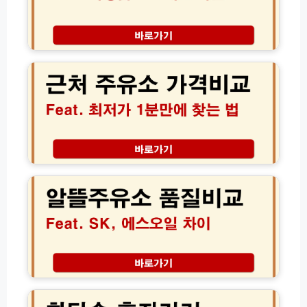
유
소
가
근
맹
처
점
주
확
유
인
소
리
가
터
격
당
비
1
교
알
5
│
뜰
0
오
주
원
피
유
더
넷
소
싸
최
품
게
저
질
넣
가
비
는
1
교
화
법
분
S
담
만
K
숲
에
에