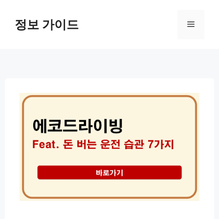
컨
텐
정보 가이드
메
츠
로
뉴
건
너
뛰
기