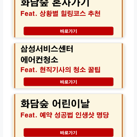
혼
찾
스
자
는
오
가
법
일
도
기
괜
름
찮
삼
품
을
성
질
까?
서
차
상
비
이
황
스
별
센
추
터
천
에
과
어
화
힐
컨
담
링
청
숲
코
소
어
스
방
린
정
법
이
리
후
날
기
예
│
약