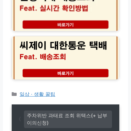
방
배
법
송
및
조
고
회
객
방
C
센
법
J
터
총
씨
전
정
제
화
리
이
번
토
대
호
요
한
(초
일
통
간
영
운
단!)
업
택
시
배
간
배
카
일상 · 생활 꿀팁
및
송
테
고
조
고
객
회
센
리
(+고
주차위반 과태료 조회 위택스(+ 납부
터
객
이의신청)
센