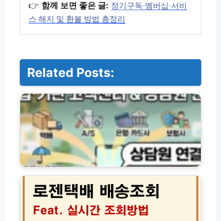
👉
함께 보면 좋은 글:
정기구독·멤버십·서비
스 해지 및 환불 방법 총정리
Related Posts:
기
업
·
기
관
별
고
객
센
로
터
젠
전
택
화
배
번
실
호
시
및
간