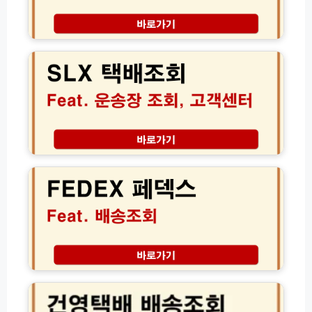
상
배
담
송
S
원
조
L
연
회
X
결
고
택
방
객
배
법
센
조
모
터
회
음
전
운
화
송
F
번
장
E
호
조
D
(초
회
E
간
분
X
단!)
실
페
신
덱
고
스
및
배
건
고
송
영
객
조
택
센
회
배
터