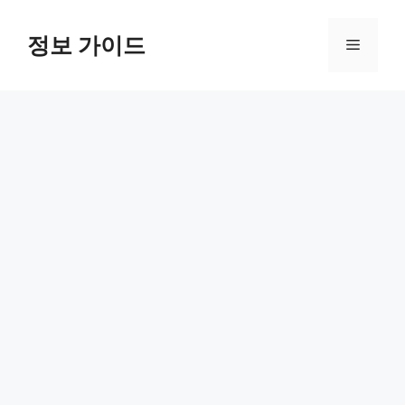
컨
텐
정보 가이드
메
츠
로
뉴
건
너
뛰
기