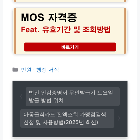
온
급
O
라
및
S
인
갱
자
발
신
격
급
방
증
방
법
조
법
총
회
총
정
유
정
리
효
리
기
간
카
민원 · 행정 서식
및
테
C
고
e
리
r
법인 인감증명서 무인발급기 토요일
t
발급 방법 위치
i
p
아동급식카드 잔액조회 가맹점검색
o
신청 및 사용방법(2025년 최신)
r
t
공