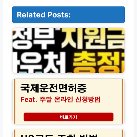
Related Posts:
정
부
지
원
금
·
바
우
처
국
및
제
각
운
종
전
신
면
청
허
방
증
법
신
모
청
H
음
방
S
(전
법
코
체
준