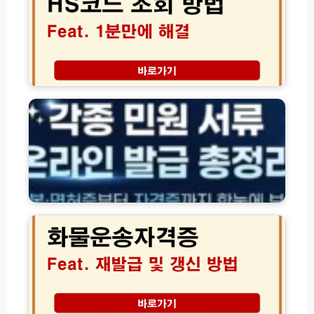
드
총
비
조
정
물
회
리)
유
방
효
법|
기
쉽
주
간
게
민
연
찾
등
장
는
록
(+주
H
등
말
S
본
온
C
·
라
O
면
인
D
허
화
신
E
증
물
청)
(링
·
운
크
각
송
포
종
자
함)
서
격
류
증
서
재
식
발
M