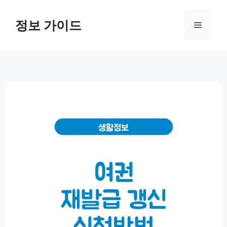
컨
텐
정보 가이드
메
츠
로
뉴
건
너
뛰
기