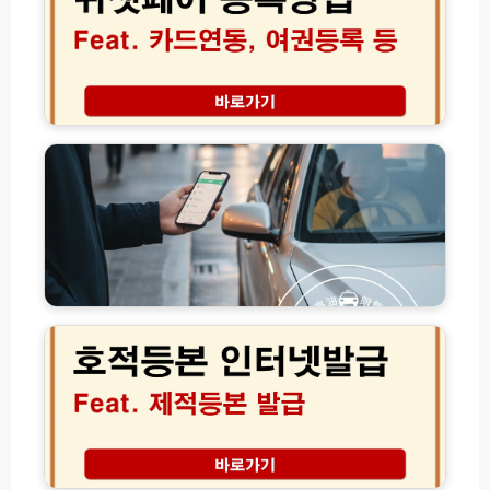
는
스
등
실
예
록
전
약
방
가
비
법
이
용
결
고
드
가
제
유
격
카
가
무
드
피
료
연
해
할
결
지
인
여
원
꿀
권
금
팁
등
교
호
록
통
적
(+
비
등
수
사
본
수
용
인
료
처
터
입
총
넷
금
정
발
환
리:
급
전
택
│