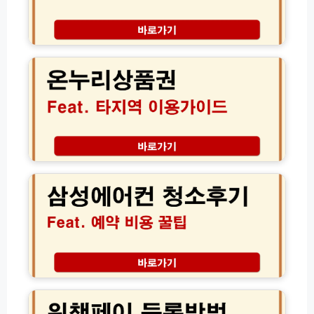
부
타
인
온
조
누
회
리
│
상
처
품
분
권
한
타
차
지
량
역
삼
확
전
성
인
국
에
및
어
어
보
디
컨
험
서
청
해
나
소
지
할
후
서
인
기
위
류
혜
│
챗
발
택
서
페
급
받
비
이
법