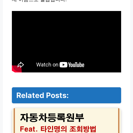
Related Posts:
자
동
차
등
록
원