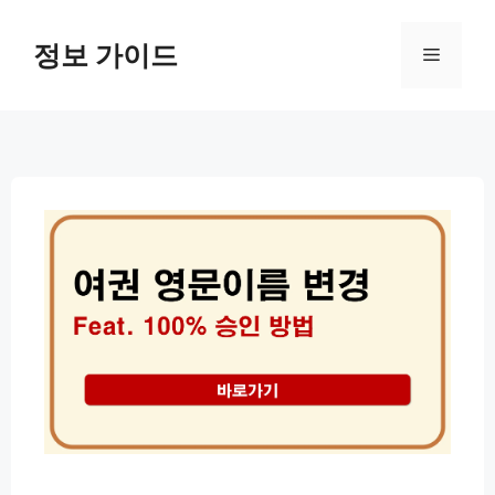
컨
텐
정보 가이드
메
츠
로
뉴
건
너
뛰
기