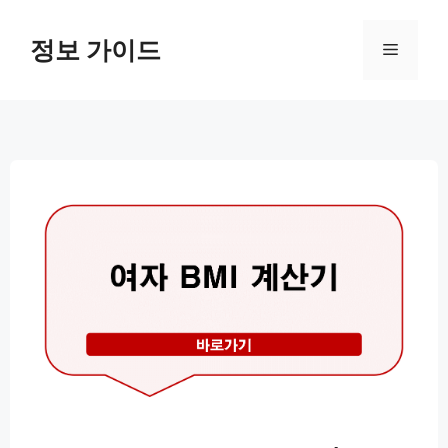
컨
텐
정보 가이드
메
츠
로
뉴
건
너
뛰
기