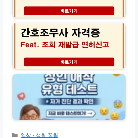
점
조
구
회
간
분
방
호
하
법
조
는
총
무
완
정
사
벽
리
자
가
│
격
이
날
증
드
짜
조
성
별
회
인
기
및
애
간
재
착
별
발
유
시
급
형
세
면
테
확
허
스
인
신
트
법
고
사
방
이
법
트
카
일상 · 생활 꿀팁
(+자