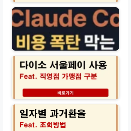
장
로
조
드
회
코
분
드
실
비
신
용
고
요
및
금
다
고
제
이
객
비
소
센
교
서
터
(+비
울
용
페
아
이
끼
가
는
맹
일
방
점
자
법)
찾
별
기
과
및
거
직
환
영
율