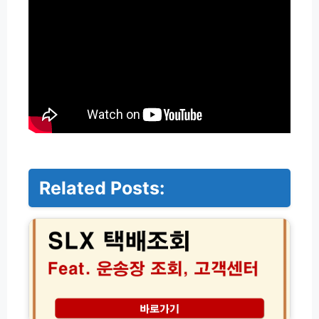
Related Posts:
S
L
X
택
배
조
회
운
송
클