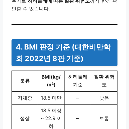
추가로
허리둘레에 따른 질환 위험도
까지 함께 확
인할 수 있습니다.
4. BMI 판정 기준 (대한비만학
회 2022년 8판 기준)
BMI(kg/
허리둘레
질환 위험
분류
m²)
기준
도
저체중
18.5 미만
–
낮음
18.5 이상
정상
~ 22.9 이
–
보통
하