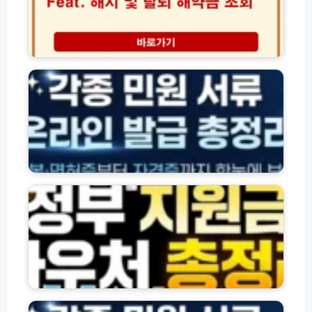
프
조
해
회
지
바
탈
각
로
퇴
종
가
및
자
기
해
격
및
약
·
아
환
잔
파
급
액
트
금
·
관
조
환
정
리
회
급
부
비
절
조
지
내
차
회
원
역
방
금
확
법
·
인
모
바
법
음
우
처
주
및
민
각
등