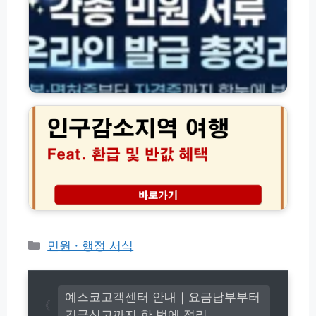
종
록
신
등
청
본
방
·
법
면
모
허
2
음
증
0
(전
·
2
체
각
6
총
종
년
정
서
인
리)
류
구
서
감
식
소
온
지
라
역
인
여
카
민원 · 행정 서식
발
행
테
급
환
고
방
급
법
리
5
예스코고객센터 안내｜요금납부부터
총
0%
긴급신고까지 한 번에 정리