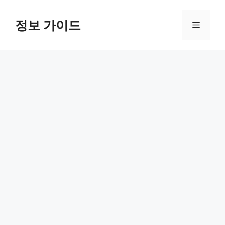
컨
텐
정보 가이드
메
츠
로
뉴
건
너
뛰
기