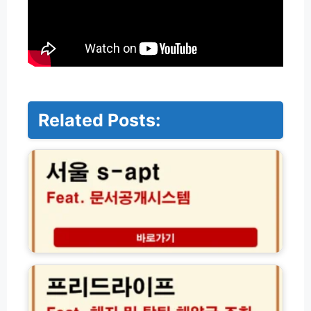
Related Posts:
서
울
S
-
a
p
t
문
서
프
공
리
개
드
시
라
스
이
템