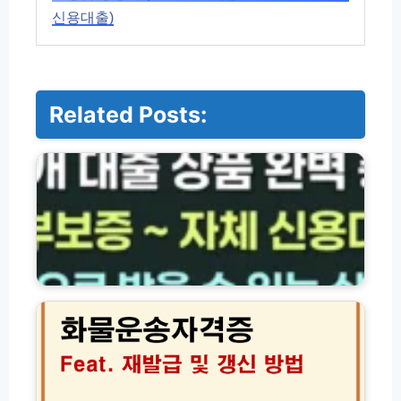
신용대출)
Related Posts:
저
축
은
행
·
서
민
금
융
화
대
물
출
운
상
송
품
자
총
격
정
증
리
재