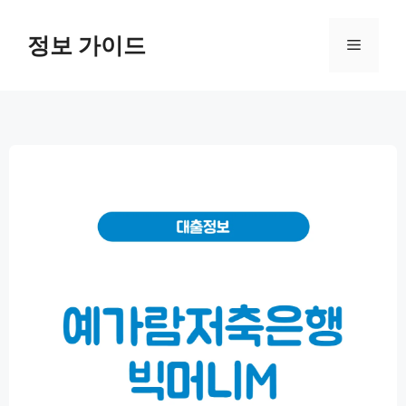
컨
텐
정보 가이드
메
츠
로
뉴
건
너
뛰
기