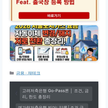
스
마
후
타
트
기
기
패
총
간
스
2
정
및
출
0
리
지
국
2
역
장
6
신
등
서
청
록
울
방
이
도
법
용
시
최
방
가
대
법
스
7
요
만
금
카
금융 · 재테크
원
자
할
테
동
인
고
이
총
리
체
고려저축은행 Go-Pass론 │ 조건, 금
정
변
리, 한도 총정리
리
경
해
예가람저축은행 빅머니U론│조건 금