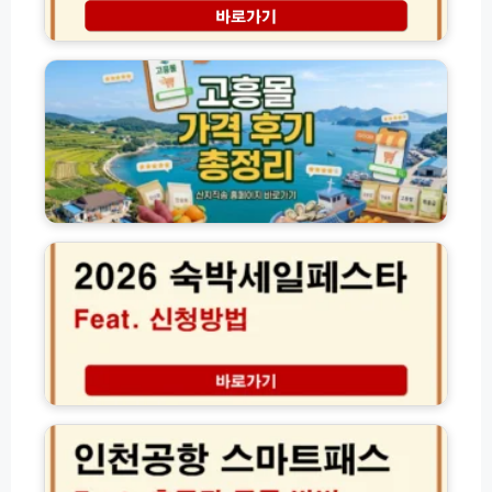
(햇
발
고
살
급
흥
론
및
몰
·
갱
홈
새
신
페
희
방
이
망
법
지
홀
총
바
씨
정
로
2
·
리
가
0
사
기
2
잇
및
6
돌
농
여
·
수
름
자
산
맞
체
물
이
신
산
숙
용
인
지
박
대
천
직
세
출)
공
송
일
항
가
페
스
격