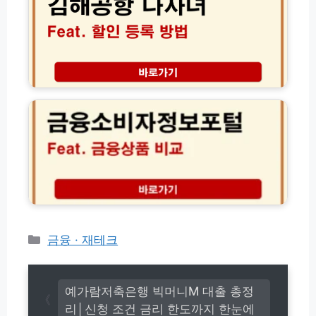
항
정
신
다
리
청
자
방
녀
법
할
모
인
금
음
등
융
(전
록
소
체
신
비
총
청
자
정
방
정
리)
법
보
및
포
주
털
차
금
요
융
금
상
카
금융 · 재테크
감
품
테
면
비
고
팁
교
리
서
예가람저축은행 빅머니M 대출 총정
비
리│신청 조건 금리 한도까지 한눈에