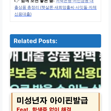
👉
함께 보면 좋은 글:
저축은행·서민금융 대
출상품 총정리 (햇살론·새희망홀씨·사잇돌·자체
신용대출)
Related Posts:
저
축
은
행
·
서
민
금
융
미
대
성
출
년
상
자
품
아
총
이