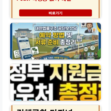
정
핀
리
발
(햇
급
대
살
│
한
론
학
법
·
생
률
새
증
구
희
없
조
망
어
공
홀
도
단
씨
부
상
정
·
모
담
부
사
인
예
지
잇
증
약
원
돌
으
방
금
·
로
법
·
자
해
및
바
체
결
서
우
신
류
처
용
김
준
및
대
해
비
각
출)
공
총
종