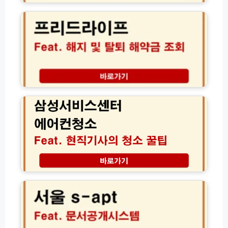
급
리
및
드
절
라
감
이
방
프
법
해
2
지
0
탈
삼
2
퇴
성
6
및
서
년
해
비
개
약
스
정
환
센
안
급
터
완
금
에
벽
조
어
서
정
회
컨
울
리
절
청
S
차
소
-
방
a
법
p
후
t