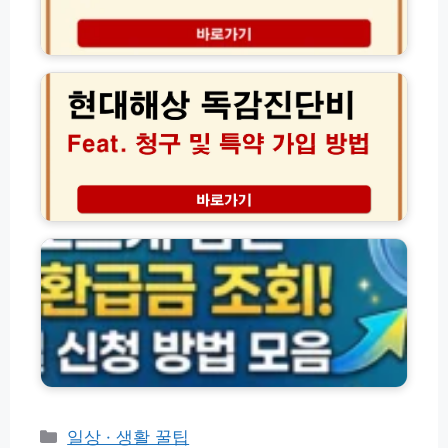
기
문
│
서
현
현
공
대
직
개
해
기
시
상
사
스
독
가
템
감
알
조
진
려
회
단
준
바
비
숨
청
로
청
은
소
가
구
환
꿀
기
및
급
팁
및
특
금
아
약
조
파
가
회
트
입
및
관
방
신
리
법
청
비
│
방
내
서
법
카
일상 · 생활 꿀팁
역
류
모