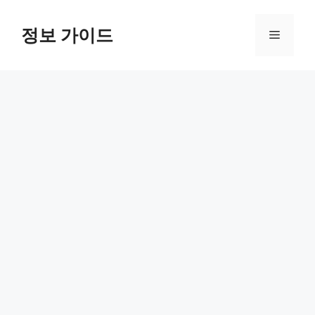
컨
텐
정보 가이드
메
츠
로
뉴
건
너
뛰
기