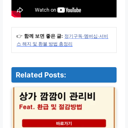
👉
함께 보면 좋은 글:
정기구독·멤버십·서비
스 해지 및 환불 방법 총정리
Related Posts:
상
가
깜
깜
이
관
리
비
환
프