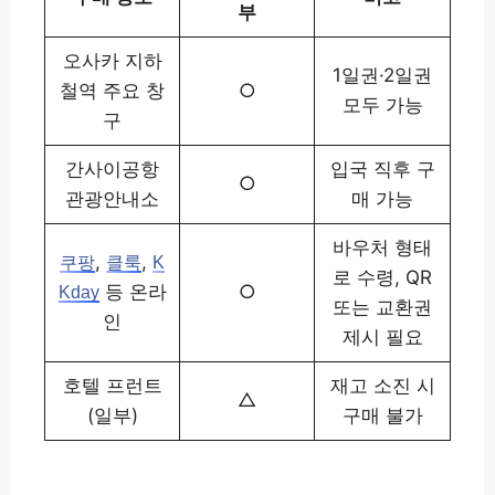
부
오사카 지하
1일권·2일권
철역 주요 창
○
모두 가능
구
간사이공항
입국 직후 구
○
관광안내소
매 가능
바우처 형태
,
,
쿠팡
클룩
K
로 수령, QR
등 온라
○
Kday
또는 교환권
인
제시 필요
호텔 프런트
재고 소진 시
△
(일부)
구매 불가