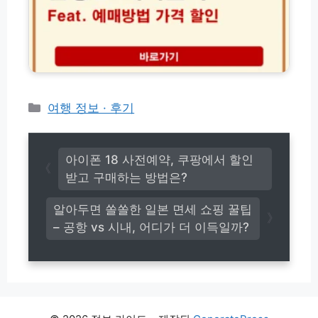
이
드
2
결!
블
6
돈
카
최
버
예
신)
는
매
운
방
전
법
습
가
카
여행 정보 · 후기
관
격
테
7
할
고
가
인
지
리
소
아이폰 18 사전예약, 쿠팡에서 할인
요
받고 구매하는 방법은?
시
간
알아두면 쏠쏠한 일본 면세 쇼핑 꿀팁
– 공항 vs 시내, 어디가 더 이득일까?