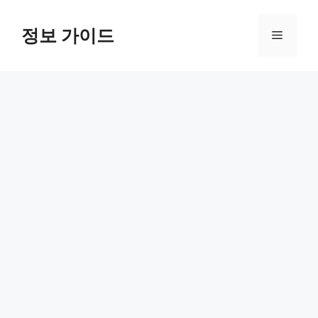
컨
텐
정보 가이드
메
츠
로
뉴
건
너
뛰
기