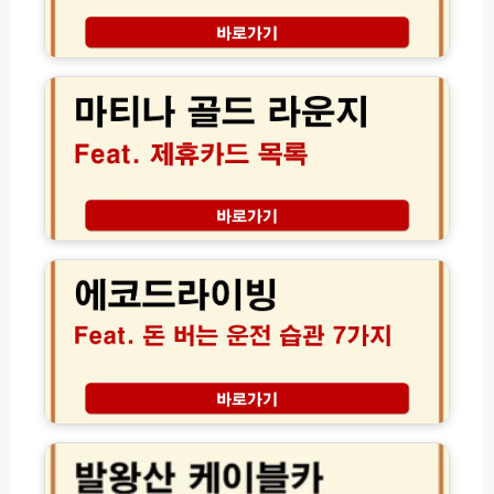
가
베
경,
이
큐
1
마
드
존
0
티
준
0%
나
비
승
골
물
인
드
완
받
라
벽
는
운
가
7
지
이
가
제
에
드
지
휴
코
사
카
드
유
드
라
와
목
이
준
록
빙
비
및
연
서
입
비
류
장
1
발
완
조
7%
왕
벽
건
향
산
가
(2
상
케
이
0
비