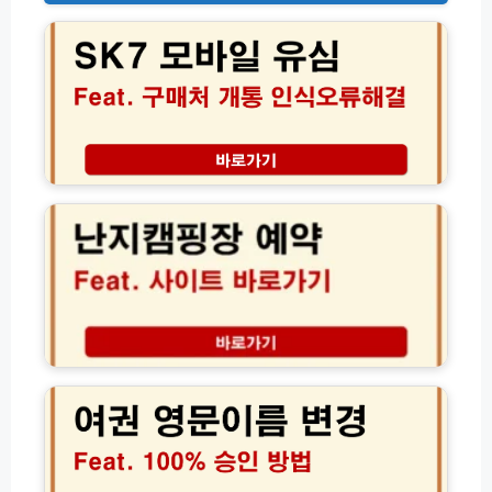
K
7
모
바
일
유
심
구
난
매
지
처
캠
및
핑
셀
장
프
예
교
약
체
방
·
법
여
인
가
권
식
격
영
오
사
문
류
이
이
해
트
름
결
바
변