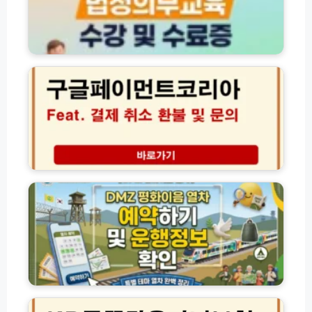
타
습
기
포
간
털
구
및
G
글
지
S
페
역
E
이
신
E
먼
청
K
트
방
법
코
법
정
리
최
의
아
D
대
무
결
M
7
교
제
Z
만
육
취
평
원
수
소
화
할
강
환
이
인
및
불
음
총
수
문
열
정
료
의
차
리
K
증
총
예
B
발
정
약
금
급
리