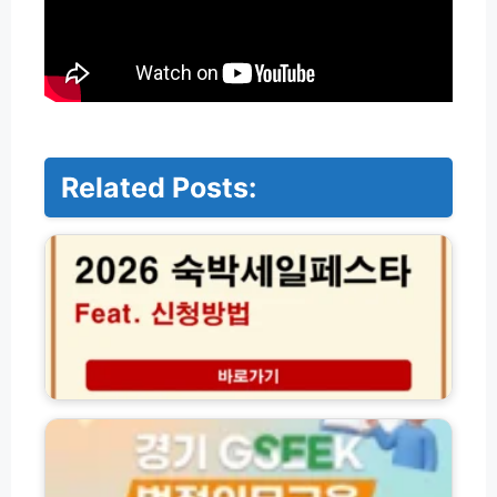
Related Posts:
2
0
2
6
여
름
맞
이
숙
경
박
기
세
도
일
평
페
생
스
학