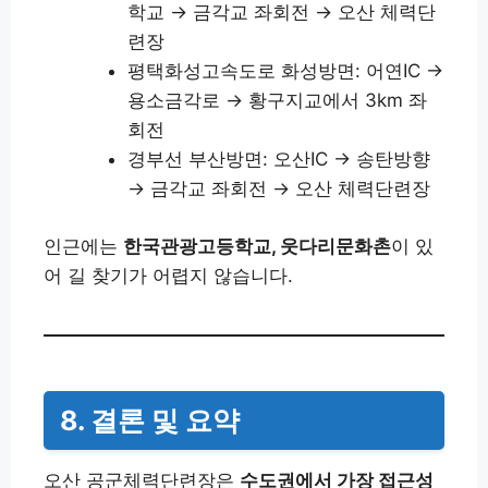
학교 → 금각교 좌회전 → 오산 체력단
련장
평택화성고속도로 화성방면: 어연IC →
용소금각로 → 황구지교에서 3km 좌
회전
경부선 부산방면: 오산IC → 송탄방향
→ 금각교 좌회전 → 오산 체력단련장
인근에는
한국관광고등학교, 웃다리문화촌
이 있
어 길 찾기가 어렵지 않습니다.
8. 결론 및 요약
오산 공군체력단련장은
수도권에서 가장 접근성