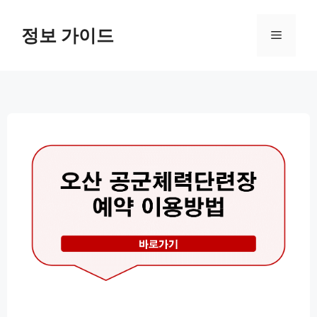
컨
텐
정보 가이드
메
츠
로
뉴
건
너
뛰
기