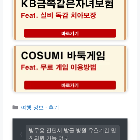
하
쪽
방
기
같
법
운
은
행
자
정
녀
보
보
C
및
험
O
실
실
S
시
비
U
간
독
M
예
감
I
매
치
무
팁
아
료
총
보
바
정
장
둑
리
│
게
보
임
카
여행 정보 · 후기
험
이
테
료
용
고
다
방
이
리
법
병무용 진단서 발급 병원 유효기간 및
어
(
한의원 가능 여부