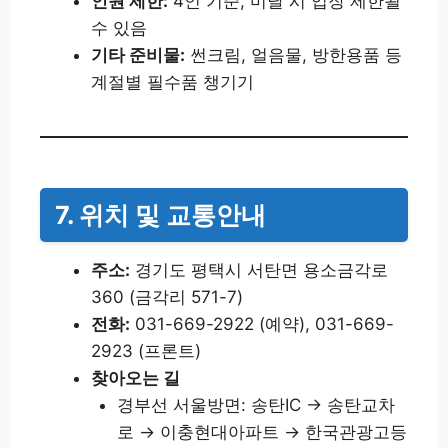
인원 제한:
4인 기준, 미달 시 입장 제한될
수 있음
기타 준비물:
썬크림, 얼음물, 방한용품 등
계절별 필수품 챙기기
7. 위치 및 교통안내
주소:
경기도 평택시 서탄면 용소금각로
360 (금각리 571-7)
전화:
031-669-2922 (예약), 031-669-
2923 (프론트)
찾아오는 길
경부선 서울방면: 송탄IC → 송탄교차
로 → 이충현대아파트 → 한국관광고등