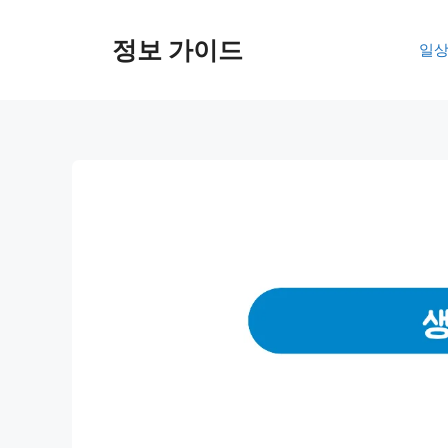
컨
텐
정보 가이드
일상
츠
로
건
너
뛰
기