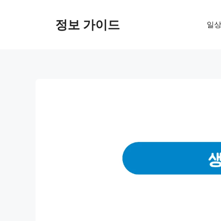
컨
텐
정보 가이드
일상
츠
로
건
너
뛰
기