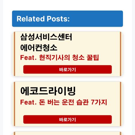
Related Posts:
삼
성
서
비
스
센
터
에
어
에
컨
코
청
드
소
라
방
이
법
빙
후
연
기
비
│
1
M
현
7%
L
직
향
C