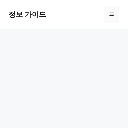
컨
텐
정보 가이드
메
츠
로
뉴
건
너
뛰
기