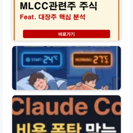
기
상
C
사
비
관
가
결!
련
알
돈
주
려
버
주
준
는
식
에
청
운
대
어
소
전
장
컨
꿀
습
주
취
팁
관
핵
침
7
심
모
가
분
드
지
석
│
온
클
도
로
상
드
승
코
원
드
인
비
과
용
꺼
요
짐