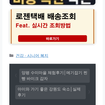
금
로
해
제
젠
결
비
택
방
교
배
법
(+비
실
용
시
아
간
끼
배
는
송
방
조
법)
회
고
카
건강 · 시니어 복지
객
테
센
고
터
리
전
양평 수미마을 체험후기│메기잡기 찐
화
빵 바이크 감자
번
호
아이와 가기 좋은 강원도 숙소│실제
(초
후기
간
단!)