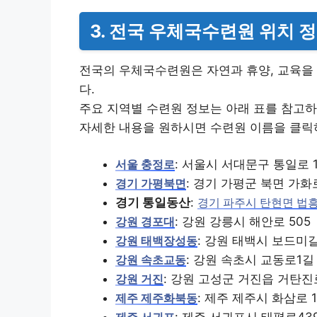
3. 전국 우체국수련원 위치 
전국의 우체국수련원은 자연과 휴양, 교육을 
다.
주요 지역별 수련원 정보는 아래 표를 참고하
자세한 내용을 원하시면 수련원 이름을 클릭
: 서울시 서대문구 통일로 1
서울 충정로
: 경기 가평군 북면 가화로
경기 가평북면
경기 통일동산
:
경기 파주시 탄현면 법흥
: 강원 강릉시 해안로 505
강원 경포대
: 강원 태백시 보드미길
강원 태백장성동
: 강원 속초시 교동로1길 
강원 속초교동
: 강원 고성군 거진읍 거탄진로
강원 거진
: 제주 제주시 화삼로 1
제주 제주화북동
: 제주 서귀포시 태평로43