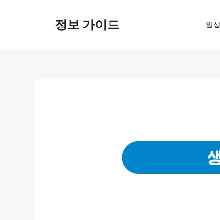
컨
텐
정보 가이드
일상
츠
로
건
너
뛰
기